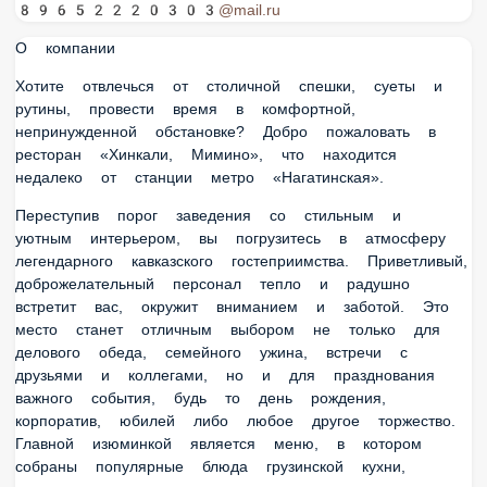
89652220303@mail.ru
О компании
Хотите отвлечься от столичной спешки, суеты и рутины,
провести время в комфортной, непринужденной
обстановке? Добро пожаловать в ресторан «Хинкали,
Мимино», что находится недалеко от станции метро
«Нагатинская».
Переступив порог заведения со стильным и уютным
интерьером, вы погрузитесь в атмосферу легендарного
кавказского гостеприимства. Приветливый,
доброжелательный персонал тепло и радушно встретит
вас, окружит вниманием и заботой. Это место станет
отличным выбором не только для делового обеда,
семейного ужина, встречи с друзьями и коллегами, но и
для празднования важного события, будь то день
рождения, корпоратив, юбилей либо любое другое
торжество. Главной изюминкой является меню, в котором
собраны популярные блюда грузинской кухни,
приготовленные опытными, талантливыми поварами по