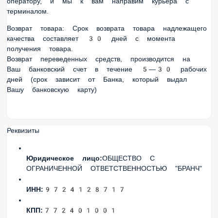
зависит от Банка, который выдал Вашу банковскую карту)
Реквизиты
Юридическое лицо:
ОБЩЕСТВО С ОГРАНИЧЕННОЙ
ОТВЕТСТВЕННОСТЬЮ "БРАНЧ"
ИНН:
9724128717
КПП:
772401001
ОГРН:
1237700257959
Фактическое расположение организации:
115533,
город Москва, вн.тер. г. Муниципальный Округ
Нагатино-Садовники, проезд Нагатинский 1-й, дом 11,
корпус 3 Ресторан «Хинкали. Вино. Мимино»