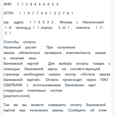
юр. адрес 115533, Москва г, Нагатинский 1-й
проезд,д.11,корпус 3,эт.1, комната 12-21
Способы оплаты:
Наличный расчёт : При получении заказа обязательно
проверьте комплектность заказа и наличие чека.
Банковской картой : Для выбора оплаты товара с помощью
банковской карты на соответствующей странице
необходимо нажать кнопку «Оплата заказа банковской
картой». Оплата происходит через ПАО СБЕРБАНК с
использованием Банковских карт следующих платежных
систем:
[payment-icons]
Так же вы можете совершить оплату Банковской картой
при получении заказа. Сообщите об этом оператору, и мы к
вам направим курьера с терминалом.
Возврат товара: Срок возврата товара надлежащего
качества составляет 30 дней с момента получения товара.
Возврат переведенных средств, производится на Ваш
банковский счет в течение 5—30 рабочих дней (срок