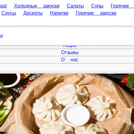
лодные закуски
Салаты
Супы
Горячие блюда
Хинкали
ие закуски
Главная
Акции
Отзывы
О нас