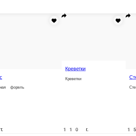
Креветки
Стейк из сёмги
Дорадо
Креветки
Стейк из сёмги
Дорадо
110 г.
150 г.
1 шт.
810 ₽
1 410 ₽
1 150 ₽
у
В корзину
В корзину
В корзину