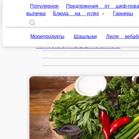
Популярное
Предложения от шеф-повара!
Хо
Москва
Гарниры
Соусы
Десерты
Напитки
Горяч
ru
Морепродукты
Шашлыки
Люля кебабы
Настройки
+7 (965) 222 03 03