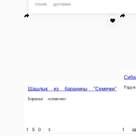
стоим. доставки
Cибас
Радужная форель
Шашлык из баранины ''Семечки''
Бараньи «семечки»
150 г.
1 шт.
990 ₽
1 150 ₽
В корзину
В корзин