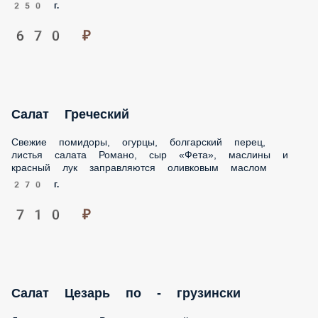
670 ₽
Салат Греческий
Свежие помидоры, огурцы, болгарский перец, листья
салата Романо, сыр «Фета», маслины и красный лук
заправляются оливковым маслом
270 г.
710 ₽
Салат Цезарь по - грузински
Листья салата Романо, куриный шашлычок на мангале,
гренки, томаты черри, соус и сыр «Сулугуни» копченый