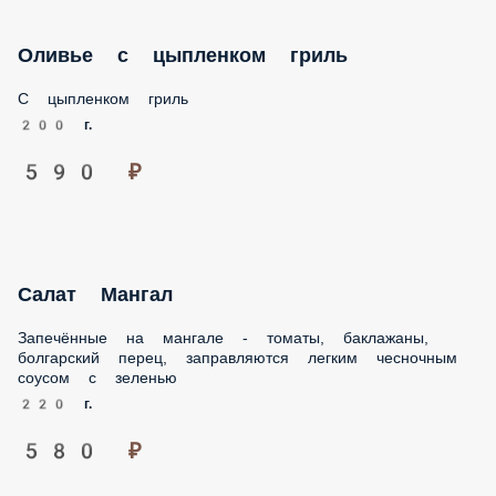
200 г.
590 ₽
Салат Мангал
Запечённые на мангале - томаты, баклажаны, болгарский
перец, заправляются легким чесночным соусом с зеленью
220 г.
580 ₽
Салат с теплой куриной печенью
Листья салата Рукколы, красный лук, обжаренная куриная