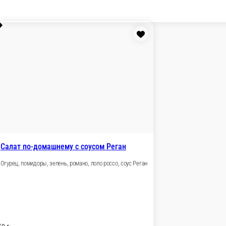
Салат по-домашнему с соусом Р
Огурец, помидоры, зелень, романо, лоло 
, соус устричный