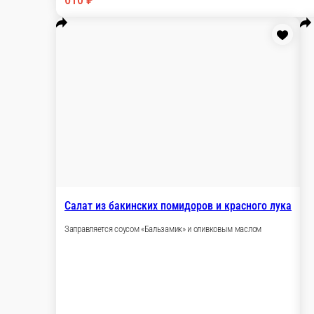
Салат по-тбилиски
Свежие огурцы, помидоры, лук красный, зелень,
деревенским растительным маслом.
200 г.
610 ₽