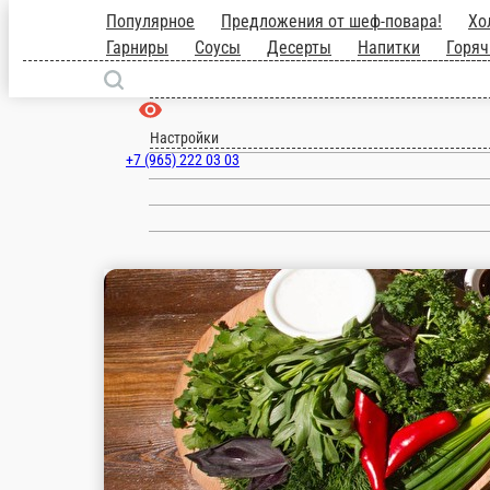
Популярное
Предложения от шеф-пова
выпечка
Блюда на углях
Гарниры
Москва
ru
Настройки
+7 (965) 222 03 03