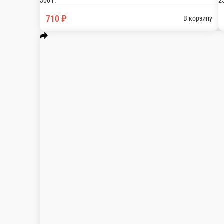
300 г.
710 ₽