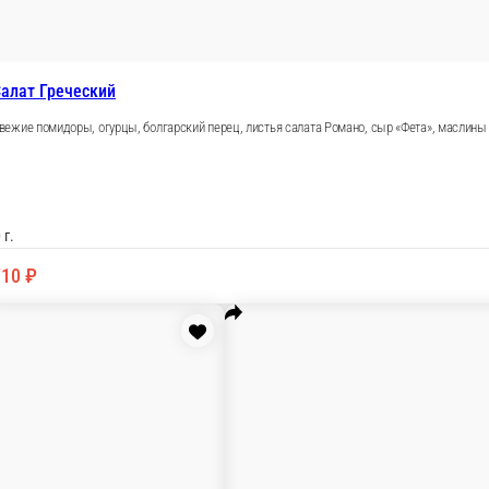
сного лука
аслом
В корзину