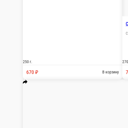
Салат из бакинских помидоров и кра
Заправляется соусом «Бальзамик» и оливковым м
250 г.
670 ₽