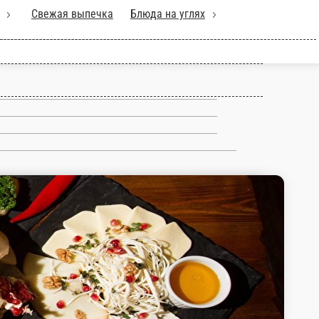
 блюда
Хинкали
Свежая