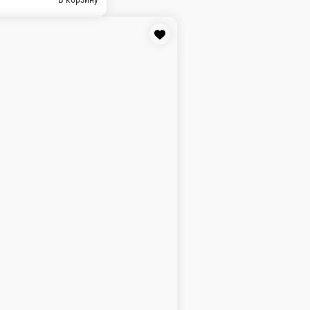
етаной, оливковым маслом или ароматным
В корзину