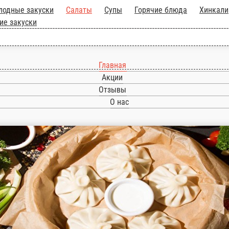
ра!
Холодные закуски
Салаты
Супы
Горячие
Соусы
Десерты
Напитки
Горячие закуски
Главная
Акции
Отзывы
О нас