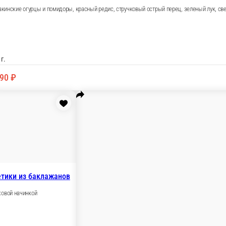
В корзину
Рулетики из баклажанов
С ореховой начинкой
ца и зелени