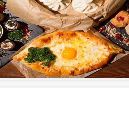
ы с орехами
орехами и специями
В корзину