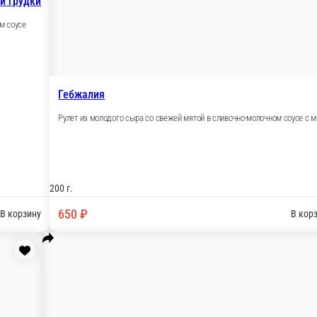
Сыр имеретинский
Сыр молочный с
Сыр имеретинский
Сыр молочный сулуг
ский перец