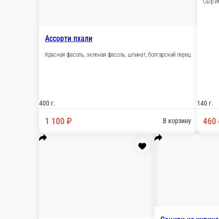
Пхали из зеленой фасоли с орехами
Перетертая стручковая фасоль с грецкими ореха
150 г.
650 ₽