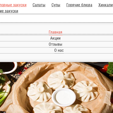
ра!
Холодные закуски
Салаты
Супы
Горячие
Соусы
Десерты
Напитки
Горячие закуски