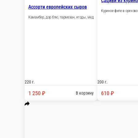
Ассорти пхали
Красная фасоль, зеленая фасоль, шпинат, болгар