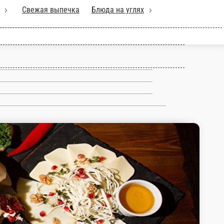
 блюда
Хинкали
Свежая