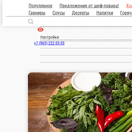
Популярное
Предложения от шеф-пова
выпечка
Блюда на углях
Гарниры
1 000 ₽
мин. сумма заказа
Бесплатно
стоим. доставки
Капрезе
-