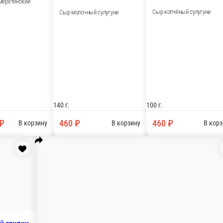
Пхали из красной фасоли с орех
Перетертая красная фасоль с грецкими оре
ми и специями
150 г.
650 ₽
В корзину