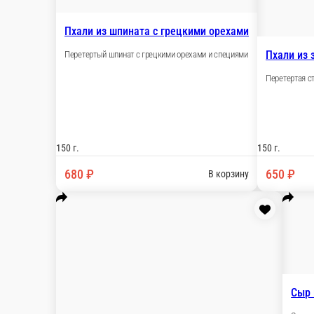
Капрезе по-грузински
Сыр Сулугуни, помидоры, крем Бальзамик, грецк
270 г.
720 ₽