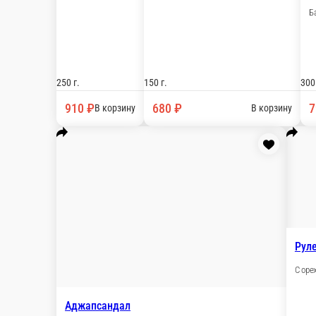
790 ₽
Аджапсандал
Рагу из баклажанов, помидоров, болгарского пер