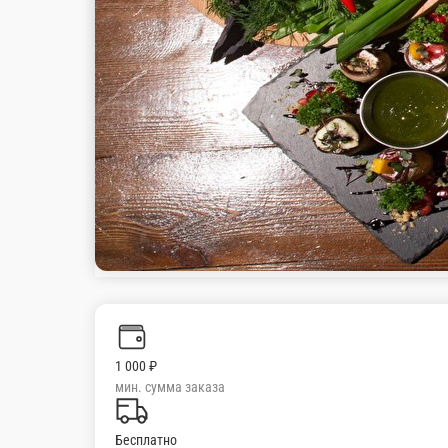
Пхали из свекл
Свекла с грецкими 
250 г.
150 г.
910 ₽
680 ₽
В корзину