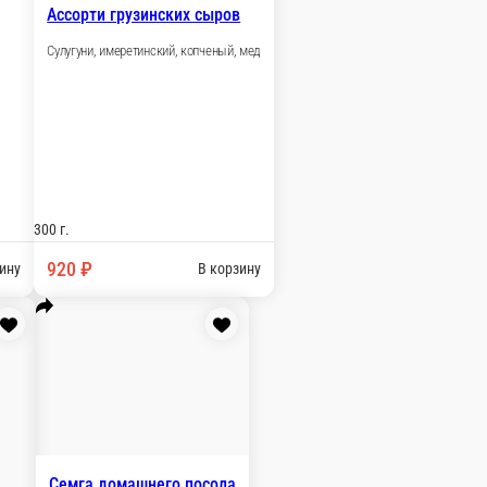
ами
хами и специями
В корзину