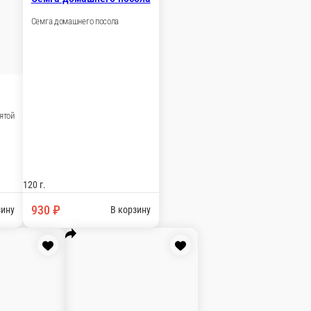
Сыр копчёный сулугуни
улугуни
Сыр копчёный сулугуни
уни