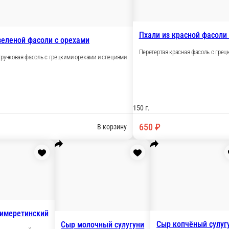
Перетертый шпинат 
ий орех, соус Песто, красный базилик
150 г.
680 ₽
В корзину