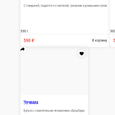
Солянка мясная сборная
Классическая мясная солянка. Подается со смета
300 г.
540 ₽
В корз