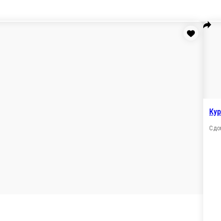
Хашлама
Телячья грудинка с ароматным бульоном, острым стр
400 г.
950 ₽
зину