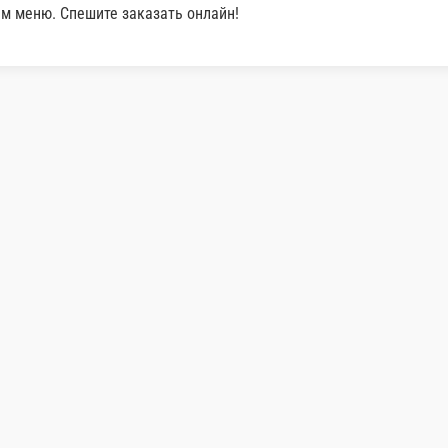
у при доставке заказа. При оформлении заказа укажи
личии в нашем меню. Спешите заказать онлай