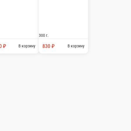
Суп рыбный от Шефа
Суп рыбный от Шефа
300 г.
830 ₽
В корзину