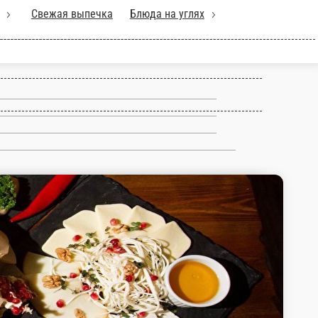
 блюда
Хинкали
Свежая