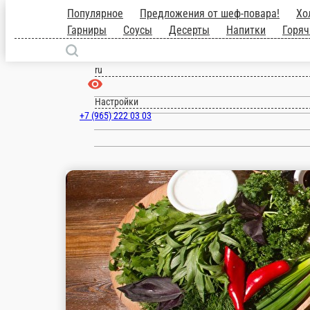
Популярное
Предложения от шеф-пова
выпечка
Блюда на углях
Гарниры
Москва
ru
Настройки
+7 (965) 222 03 03
1 000 ₽
мин. сумма заказа
Бесплатно