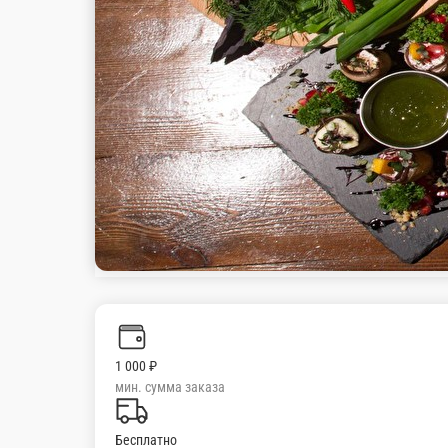
стоим. доставки
Минестроне
Суп-харчо
Минестроне
Из говяжьей грудинки