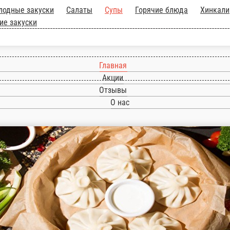
ра!
Холодные закуски
Салаты
Супы
Горячие
Соусы
Десерты
Напитки
Горячие закуски
Главная
Акции
Отзывы
О нас