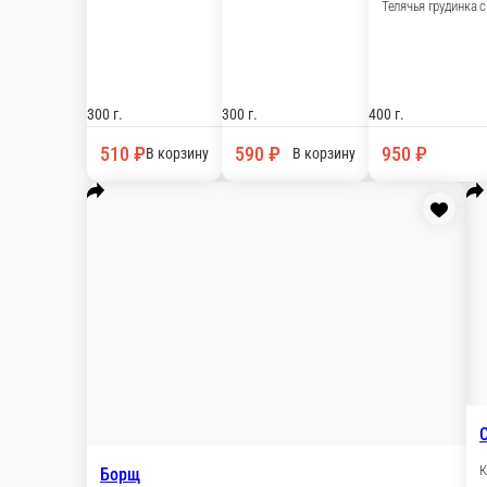
Куриный суп
С домашней лапшой и фрикадельками
Борщ
С говяд
300 г.
330 
530 ₽
59
В корзину