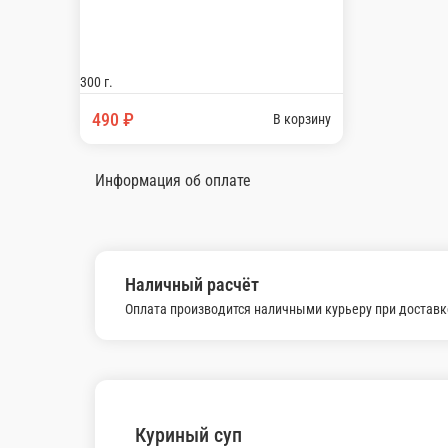
Чучвара
Бульон с самолепными пельменями «Дюшбара»
300 г.