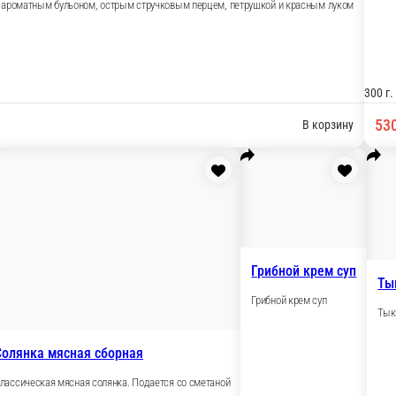
иной, подается со сметаной, гренками и домашним салом
г.
0 ₽
В корзину