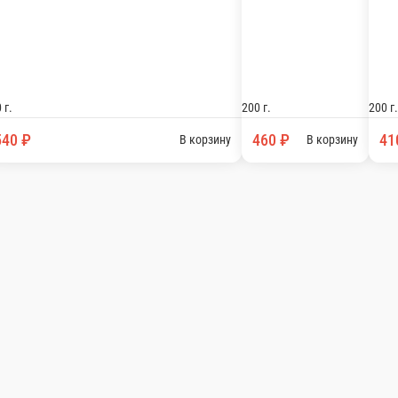
Грибной крем суп
Тыквенный крем суп
Грибной крем суп
Тыквенный крем суп
ной
200 г.
200 г.
460 ₽
410 ₽
ину
В корзину
В корзину