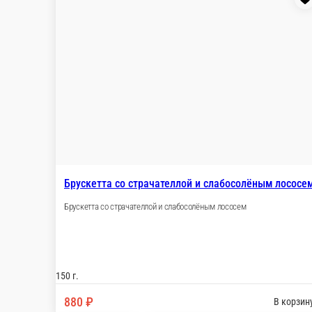
Стейк сёмги в зелёном соусе «киндзмари»
350 г.
1 550 ₽
В ко
Гаспачо с креветками
Гаспачо со стр
Гаспачо с креветками
Гаспачо со страчат