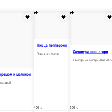
Пицца пеппер
Пицца пепперони
фисташковым кремом и малиной
ташковым кремом и малиной