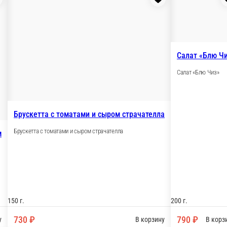
300 г.
250 г.
770 ₽
610 ₽
рзину
В корзину
Гаспачо
ачателлой
Гаспачо
Окрошка мясн
еллой
Окрошка мясная н