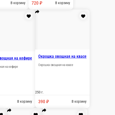
ну
орбетом из лайма
етом из лайма