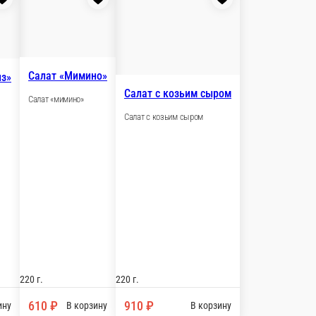
В корзину
ая на кефире
а кефире