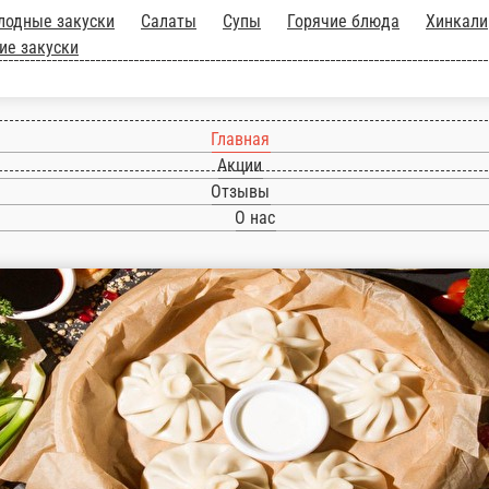
ра!
Холодные закуски
Салаты
Супы
Горячие
Соусы
Десерты
Напитки
Горячие закуски
Главная
Акции
Отзывы
О нас