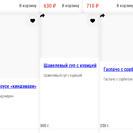
400 г.
630 ₽
В корзину
В 
Телятина с чернослив
ёнок в соусе «маквали»
Телятина с черносливом
нок в соусе «маквали»