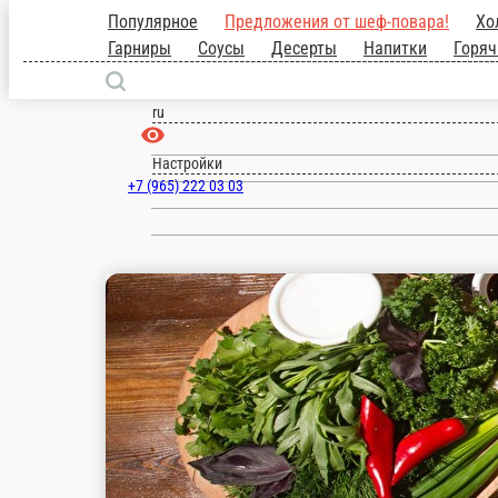
Популярное
Предложения от шеф-пова
выпечка
Блюда на углях
Гарниры
Москва
ru
Настройки
+7 (965) 222 03 03