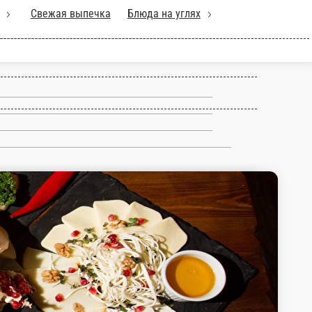
 блюда
Хинкали
Свежая