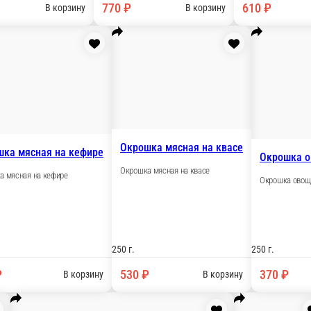
 г.
350 г.
210 ₽
830 ₽
В корзину
В корзи
Щавелевый суп с курицей
Гаспачо с с
Щавелевый суп с курицей
Гаспачо с сорб
мари»