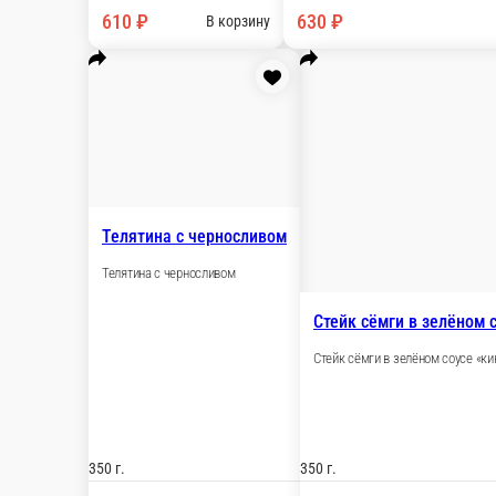
190 г.
150 г.
610 ₽
630 ₽
В корзину
Цыпл
Хачапури чашнагари
Цыплё
Хачапури чашнагари 28 на 28 см