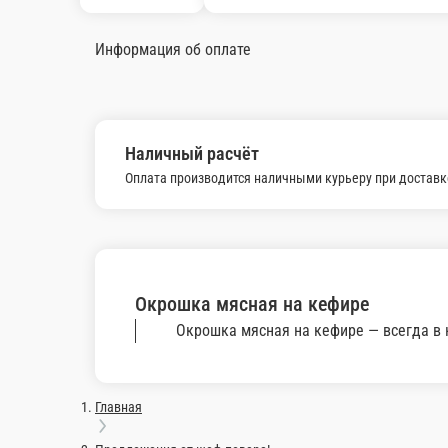
250 г.
250 г.
530 ₽
370 
В корзину