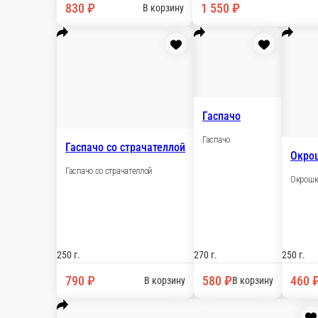
500 г.
350
710 ₽
1 
В корзину
Стейк сёмги в зелёном соусе «киндз